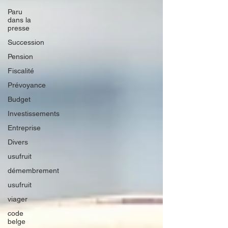
Paru
dans la
presse
Succession
Pension
Fiscalité
Prévoyance
Budget
Investissements
Entreprise
Divers
usufruit
démembrement
usufruit
viager
code
belge