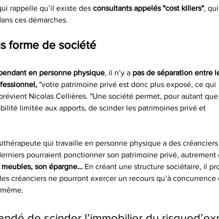
qui rappelle qu’il existe des 
consultants appelés "cost killers"
, qui
 dans ces démarches.
us forme de société
pendant en personne physique
, il n’y a 
pas de séparation entre l
fessionnel,
 "votre patrimoine privé est donc plus exposé, ce qui
prévient Nicolas Cellières. "Une société permet, pour autant que 
ilité limitée aux apports, de scinder les patrimoines privé et
sithérapeute qui travaille en personne physique a des créanciers
derniers pourraient ponctionner son patrimoine privé, autrement 
s meubles, son épargne…
 En créant une structure sociétaire, il p
 les créanciers ne pourront exercer un recours qu’à concurrence
e-même.
andé de scinder l’immobilier du risqued’expl