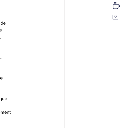
l de
s
,
.
de
ique
lement