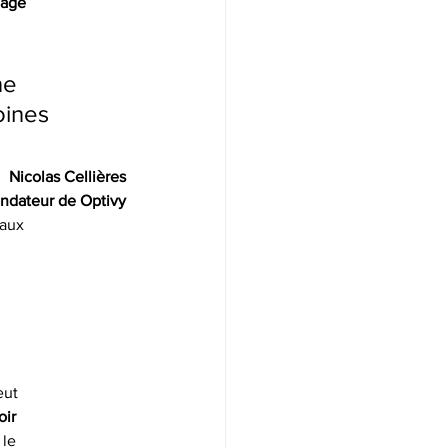
age
ne 
oines 
Nicolas Cellières
ndateur de Optivy
 aux
eut
oir
 le