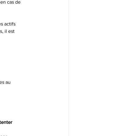
 en cas de 
s actifs 
 il est 
es au
tenter