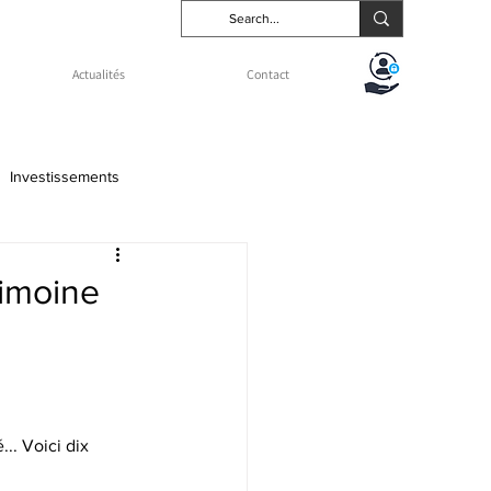
Actualités
Contact
Investissements
types d'usufruit
rimoine
... Voici dix 