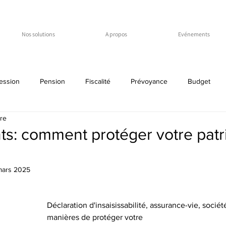
Nos solutions
A propos
Evénements
ession
Pension
Fiscalité
Prévoyance
Budget
ure
t
démembrement
usufruit
viager
code belge
s: comment protéger votre pat
mars 2025
Déclaration d'insaisissabilité, assurance-vie, société
manières de protéger votre