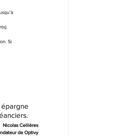
jusqu’à
ts).
on. Si
n épargne 
éanciers.
Nicolas Cellières
ndateur de Optivy