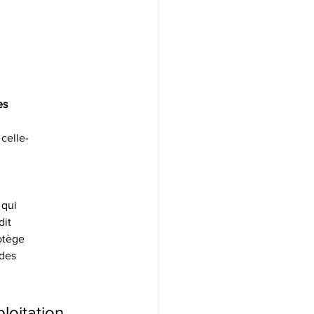
es
celle-
 qui
dit
rotège
 des
oitation. 