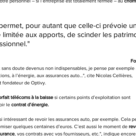
 votre personnel – si l’entreprise est totalement fermée – au 
chôm
permet, pour autant que celle-ci prévoie u
 limitée aux apports, de scinder les patrim
ssionnel."
Fo
ont sans doute devenus non indispensables, je pense par exemple
ons, à l’énergie, aux assurances auto…", cite Nicolas Cellières,
et fondateur de Optivy.
forfait télécoms à la baisse
 si certains points d’exploitation sont
ir le 
contrat d’énergie.
ssi intéressant de revoir les assurances auto, par exemple. Cela p
miser quelques centaines d’euros. C’est aussi le moment de 
rev
surance
, vos contrats avec vos fournisseurs, etc.", indique encore