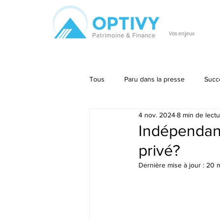
Vos enjeux
Tous
Paru dans la presse
Succ
4 nov. 2024
8 min de lect
Entreprise
Divers
usufrui
Indépendant
privé?
Dernière mise à jour :
20 