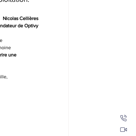
Nicolas Cellières
ndateur de Optivy
ne
imoine
rire une
lle,