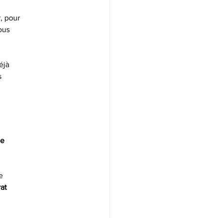
r, pour
ous
éjà
s
ie
e
at