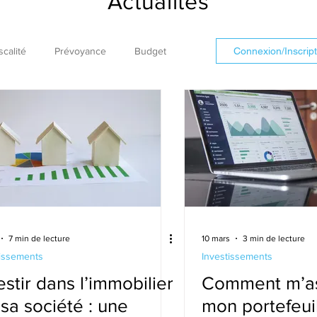
Actualités
scalité
Prévoyance
Budget
Connexion/Inscript
démembrement
usufruit
7 min de lecture
10 mars
3 min de lecture
tissements
Investissements
estir dans l’immobilier
Comment m’as
 sa société : une
mon portefeuil