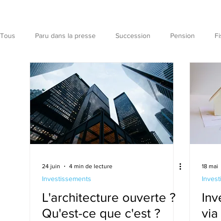
Tous
Paru dans la presse
Succession
Pension
Fi
Investissements
Entreprise
Divers
usufruit
viager
code belge
types d'usufruit
24 juin
4 min de lecture
18 mai
Investissements
Inves
L'architecture ouverte ?
Inv
Qu'est-ce que c'est ?
via