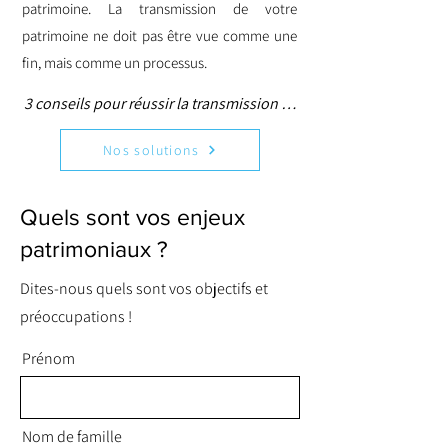
patrimoine. La transmission de votre
patrimoine ne doit pas être vue comme une
fin, mais comme un processus.
3 conseils pour réussir la transmission de 
votre patrimoine

Nos solutions
1. Commencez par faire l'inventaire de 
vos avoirs et de vos dettes

Quels sont vos enjeux
2. Evaluez le montant de vos dépenses 
patrimoniaux ?
nécessaires

3. Identifiez tous vos héritiers et relevez 
Dites-nous quels sont vos objectifs et
ce que vous souhaitez leur transmettre
préoccupations !
Prénom
Nom de famille