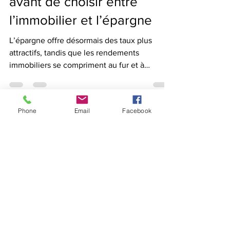
Quatre choses à savoir
avant de choisir entre
l’immobilier et l’épargne
L’épargne offre désormais des taux plus
attractifs, tandis que les rendements
immobiliers se compriment au fur et à
mesure, suite à la...
Phone
Email
Facebook
NOS SOLUTIONS
Planification financière
Réduire mes impôts
Préparer ma pension