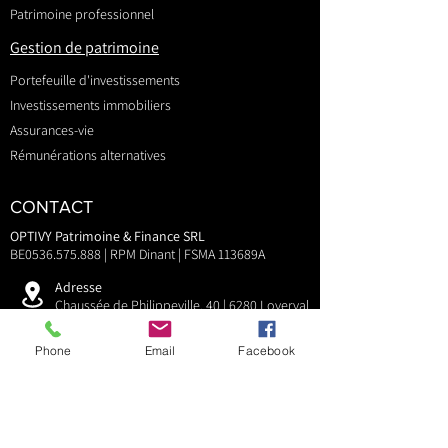
Patrimoine professionnel
Gestion de patrimoine
Portefeuille d'investissements
Investissements immobiliers
Assurances-vie
Rémunérations alternatives
CONTACT
OPTIVY Patrimoine & Finance SRL
BE0536.575.888 | RPM Dinant | FSMA 113689A
Adresse
Chaussée de Philippeville, 40 | 6280 Loverval
Mail
Phone
Email
Facebook
contact@optivy.be
Téléphone
+32 (0)71 140 740