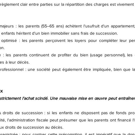
règlement clair entre parties sur la répartition des charges est vivement 
majeurs : les parents (55–65 ans) achètent l'usufruit d'un appartement,
s enfants héritent d'un bien immobilier sans frais de succession.
f optimisé : les parents perçoivent les loyers pour compléter leur pen
on.
: les parents continuent de profiter du bien (usage personnel), les 
es à leur décès.
ofessionnel : une société peut également être impliquée, bien que la s
ux
e strictement l'achat scindé. Une mauvaise mise en œuvre peut entraîne
 droits de succession : si les enfants ne disposent pas de fonds prop
té, l'administration fiscale peut présumer que les parents ont financé l'in
aux droits de succession au décès.
registrée : pour contrer cette présomption, il est impératif que la dona