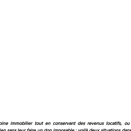
oine immobilier tout en conservant des revenus locatifs, ou 
en sans leur faire un don imposable : voilà deux situations dans 