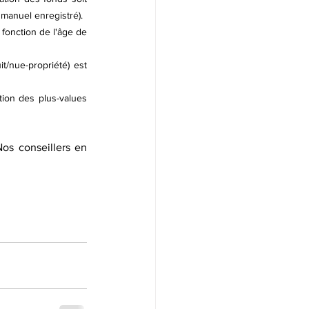
 manuel enregistré).
 fonction de l'âge de 
/nue-propriété) est 
tion des plus-values 
os conseillers en 