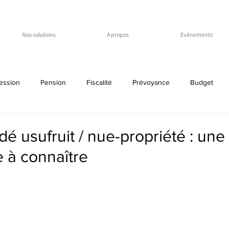
Nos solutions
A propos
Evénements
ession
Pension
Fiscalité
Prévoyance
Budget
t
démembrement
usufruit
viager
code belge
dé usufruit / nue-propriété : une
e à connaître