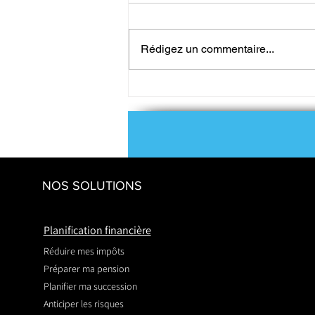
Rédigez un commentaire...
Un usufruit limité dans le
temps, un cadeau
empoisonné pour les héritiers
?
NOS SOLUTIONS
Planification financière
Réduire mes impôts
Préparer ma pension
Planifier ma succession
Anticiper les risques