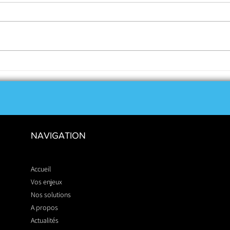
L'architecture ouverte ?
Inves
Qu'est-ce que c'est ?
sa so
NAVIGATION
Accueil
Vos enjeux
Nos solutions
A propos
Actualités