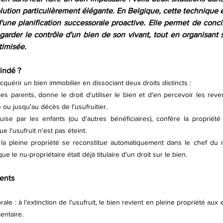
lution particulièrement élégante. En Belgique, cette technique e
'une planification successorale proactive. Elle permet de concil
garder le contrôle d'un bien de son vivant, tout en organisant s
timisée.
cindé ?
cquérir un bien immobilier en dissociant deux droits distincts :
les parents, donne le droit d'utiliser le bien et d'en percevoir les reve
ou jusqu'au décès de l'usufruitier.
uise par les enfants (ou d'autres bénéficiaires), confère la propriété
ue l'usufruit n'est pas éteint.
, la pleine propriété se reconstitue automatiquement dans le chef du n
que le nu-propriétaire était déjà titulaire d'un droit sur le bien.
ents
e : à l'extinction de l'usufruit, le bien revient en pleine propriété aux enfa
entaire.