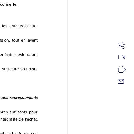
conseillé.
 les enfants la nue-
sion, tout en ayant 
enfants deviendront 
tructure soit alors 
r des redressements 
res suffisants pour 
tégralité de l'achat, 
tion des fonds soit 