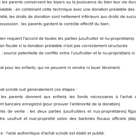
 les parents conservent les loyers ou la jouissance du bien leur vie dura
éalable : en combinant cette technique avec une donation préalable des 
riété, les droits de donation sont nettement inférieurs aux droits de succ
ossession : les parents gardent le contrôle effectif du bien.
bien requiert l'accord de toutes les parties (usufruitier et nu-propriétaire).
ion fiscale si la donation préalable n'est pas correctement structurée
 source potentielle de conflits entre l’usufruitier et le nu-propriétaire si
tal pour les enfants, qui ne peuvent ni vendre ni louer librement.
at scindé suit généralement ces étapes :
 les parents donnent aux enfants les fonds nécessaires à l'achat de
t bancaire enregistré (pour prouver l'antériorité de la donation).
s de vente : les deux parties (usufruitiers et nus-propriétaires) figure
ntre usufruit et nue-propriété selon des barèmes fiscaux officiels (dé
 : l'acte authentique d'achat scindé est établi et publié.