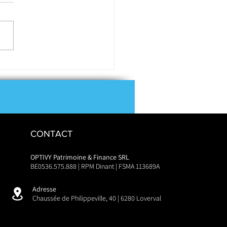
tir dans l’immobilier via
ciété : une bonne idée ?
CONTACT
OPTIVY Patrimoine & Finance SRL
BE0536.575.888 | RPM Dinant | FSMA 113689A
Adresse
Chaussée de Philippeville, 40 | 6280 Loverval