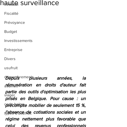
haute surveillance
Pension
Fiscalité
Prévoyance
Budget
Investissements
Entreprise
Divers
usufruit
démembrement
Depuis plusieurs années, la 
rémunération en droits d'auteur fait 
usufruit
partie des outils d'optimisation les plus 
viager
prisés en Belgique. Pour cause : un 
code belge
précompte mobilier de seulement 15 %, 
l'absence de cotisations sociales et un 
types d'usufruit
régime nettement plus favorable que 
celui des revenus professionnels 