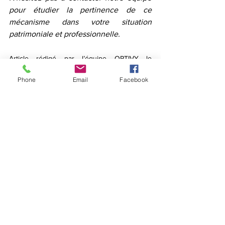
pour étudier la pertinence de ce 
mécanisme dans votre situation 
patrimoniale et professionnelle.
Article rédigé par l’équipe OPTIVY le 
29/06/2026
Phone
Email
Facebook
Fiscalité
Voir tout
Posts récents